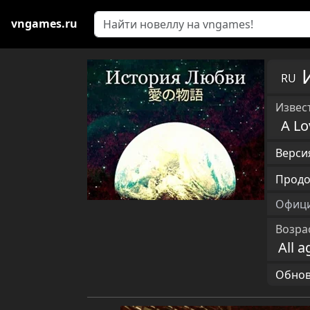
vngames.ru
RU
Извест
A Lo
Версия
Продо
Офици
Возра
All a
Обновл