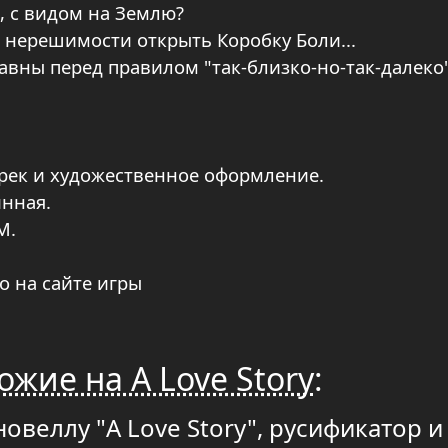
, с видом на Землю?
 нерешимости открыть Коробку Боли...
равны перед правилом "так-близко-но-так-далеко".
рек и художественное оформление.
инная.
M.
о на сайте игры
ожие на A Love Story
:
овеллу "A Love Story", русификатор и