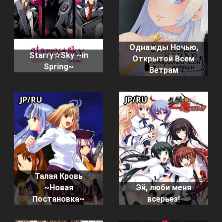
Однажды Ночью,
Starry☆Sky ~in
Открытой Всем
Spring~
Ветрам
JP/RU
JP/RU
Талая Кровь
~Новая
Эй, люби меня
Постановка~
всерьез!