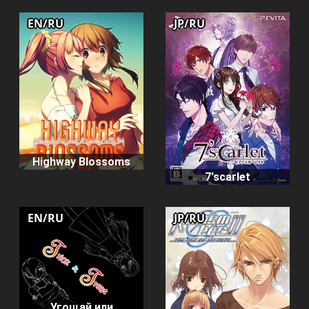
EN/RU
JP/RU
Highway Blossoms
7'scarlet
EN/RU
JP/RU
Угощай или