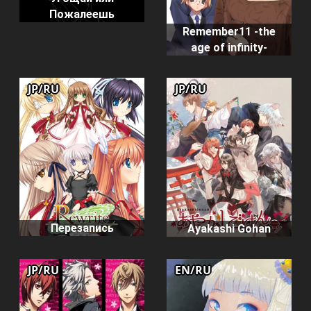
Пожалеешь
Remember11 -the
age of infinity-
JP/RU
JP/RU
Перезапись
Ayakashi Gohan
JP/RU
EN/RU