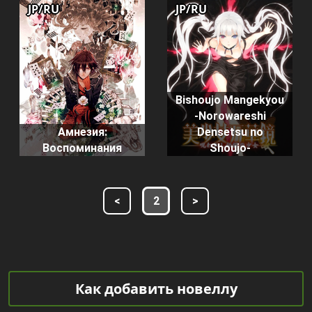
JP/RU
JP/RU
Bishoujo Mangekyou
-Norowareshi
Амнезия:
Densetsu no
Воспоминания
Shoujo-
<
2
>
Как добавить новеллу