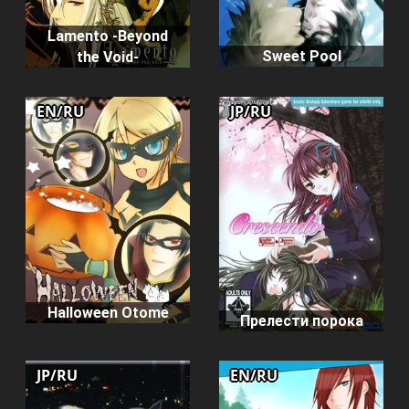
Lamento -Beyond
Sweet Pool
the Void-
EN/RU
JP/RU
Halloween Otome
Прелести порока
JP/RU
EN/RU