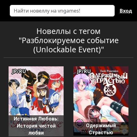
Вход
Новеллы с тегом
"Разблокируемое событие
(Unlockable Event)"
JP/RU
JP/RU
Истинная Любовь:
Одержимый
История чистой
Страстью
любви