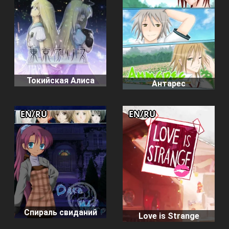
Токийская Алиса
Антарес
EN/RU
EN/RU
Спираль свиданий
Love is Strange