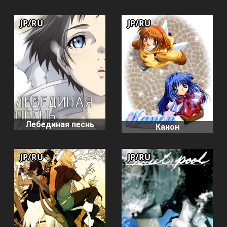
JP/RU
JP/RU
Лебединая песнь
Канон
JP/RU
JP/RU