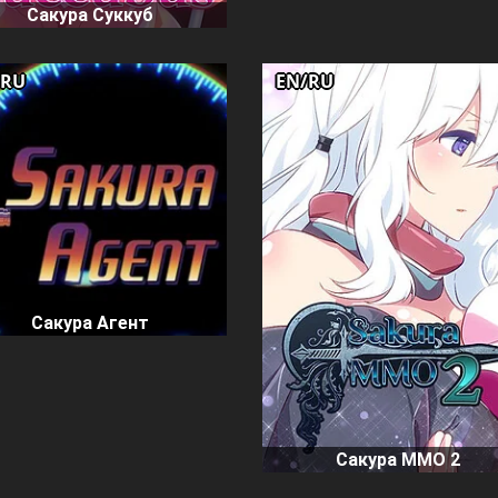
Сакура Суккуб
/RU
EN/RU
Сакура Агент
Сакура ММО 2