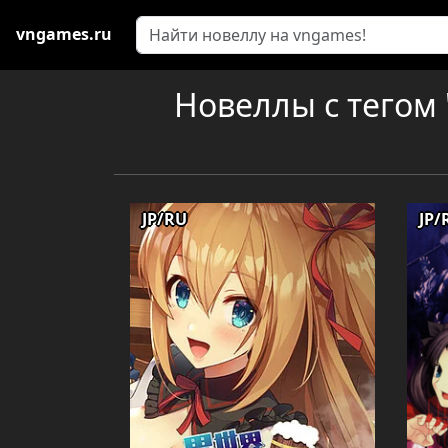
vngames.ru
Новеллы с тегом 
JP/RU
JP/