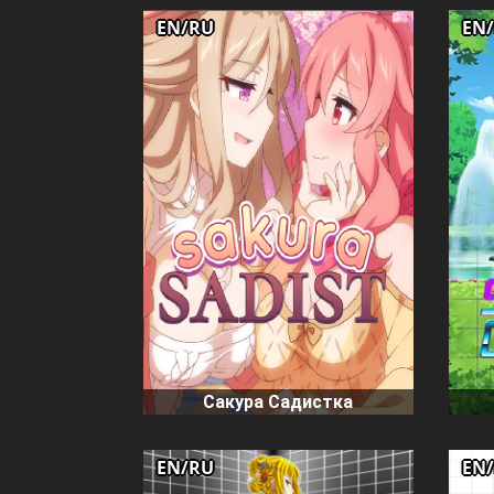
EN/RU
EN
Сакура Садистка
EN/RU
EN