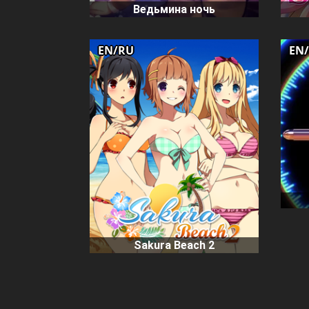
Ведьмина ночь
EN/RU
EN
Sakura Beach 2