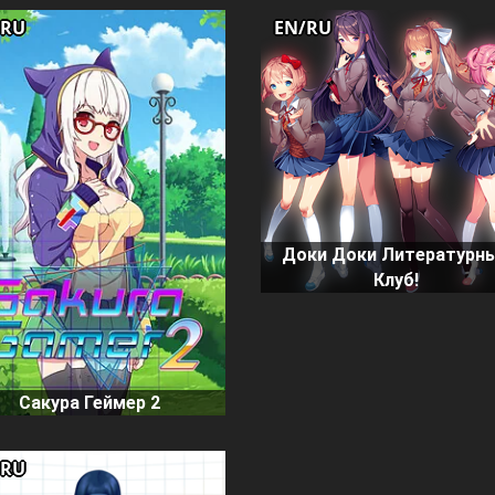
/RU
EN/RU
Доки Доки Литературн
Клуб!
Сакура Геймер 2
/RU