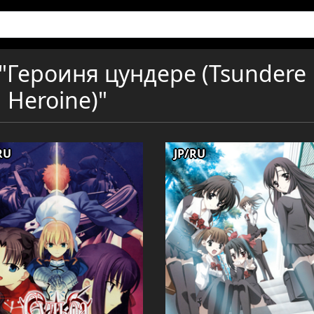
"Героиня цундере (Tsundere
Heroine)"
RU
JP/RU