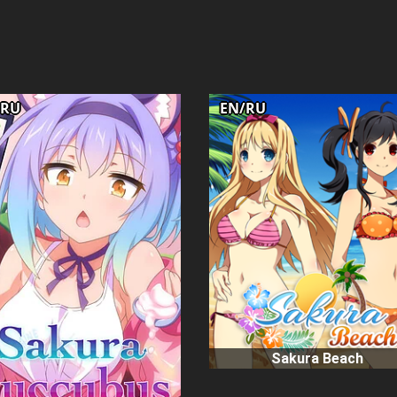
/RU
EN/RU
Sakura Beach