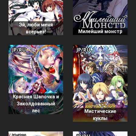
Эй, люби меня
Милейший монстр
всерьез!
JP/RU
JP/RU
Красная Шапочка и
Заколдованный
лес
Мистические
куклы