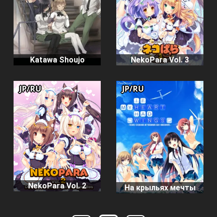
Katawa Shoujo
NekoPara Vol. 3
JP/RU
JP/RU
NekoPara Vol. 2
На крыльях мечты