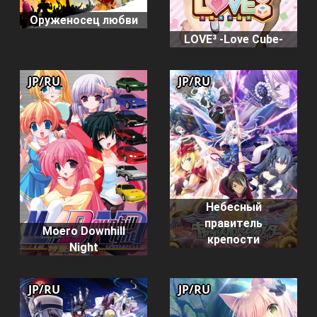
Оруженосец любви
LOVE³ -Love Cube-
JP/RU
JP/RU
Небесный
правитель
Moero Downhill
крепости
Night
JP/RU
JP/RU