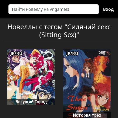
Вход
Новеллы с тегом "Сидячий секс
(Sitting Sex)"
JP/RU
JP/RU
Бегущий Город
История трёх