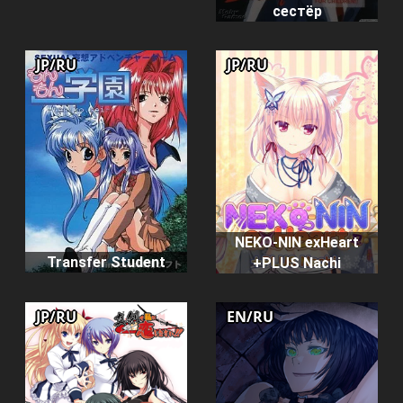
сестёр
JP/RU
JP/RU
NEKO-NIN exHeart
Transfer Student
+PLUS Nachi
JP/RU
EN/RU