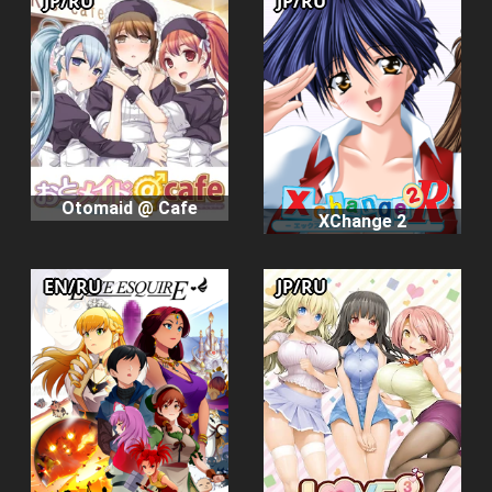
JP/RU
JP/RU
Otomaid @ Cafe
XChange 2
EN/RU
JP/RU