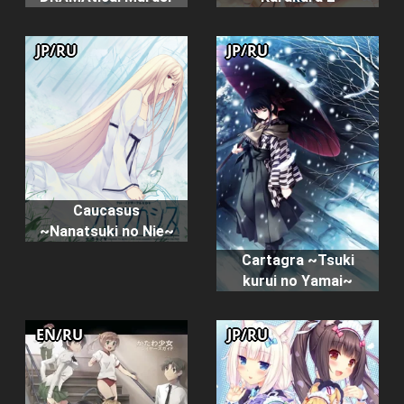
JP/RU
JP/RU
Caucasus
~Nanatsuki no Nie~
Cartagra ~Tsuki
kurui no Yamai~
EN/RU
JP/RU