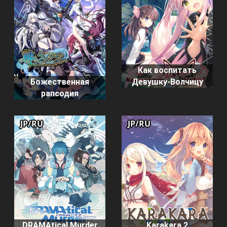
Как воспитать
Девушку-Волчицу
Божественная
рапсодия
JP/RU
JP/RU
DRAMAtical Murder
Karakara 2