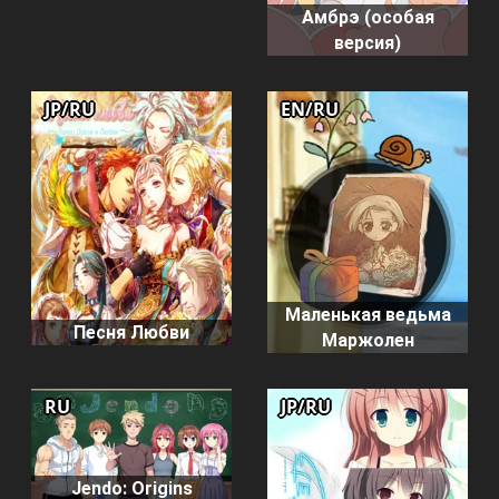
Амбрэ (особая
версия)
JP/RU
EN/RU
Маленькая ведьма
Песня Любви
Маржолен
RU
JP/RU
Jendo: Origins