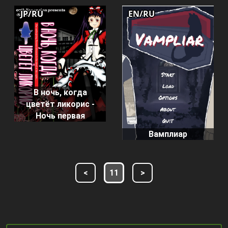
JP/RU
EN/RU
В ночь, когда
цветёт ликорис -
Ночь первая
Вамплиар
<
11
>