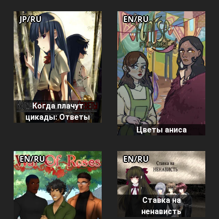
JP/RU
EN/RU
Когда плачут
цикады: Ответы
Цветы аниса
EN/RU
EN/RU
Ставка на
ненависть