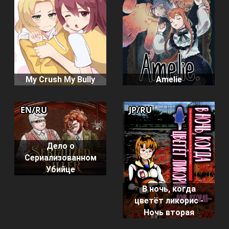
My Crush My Bully
Amelie
EN/RU
JP/RU
Дело о
Сериализованном
Убийце
В ночь, когда
цветёт ликорис -
Ночь вторая