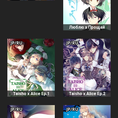
Люблю x Прощай
JP/RU
JP/RU
Taisho x Alice Ep.1
Taisho x Alice Ep.2
JP/RU
JP/RU