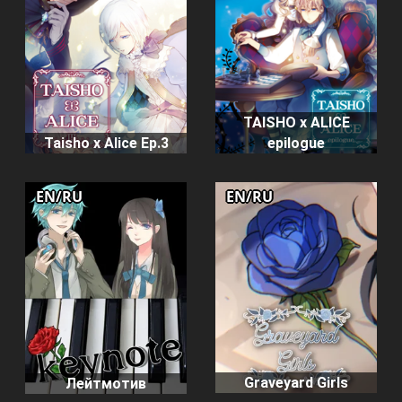
TAISHO x ALICE
Taisho x Alice Ep.3
epilogue
EN/RU
EN/RU
Graveyard Girls
Лейтмотив