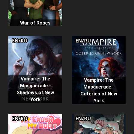
War of Roses
EN/RU
EN/RU
Vampire: The
Vampire: The
Masquerade -
Masquerade -
Shadows of New
Coteries of New
York
York
EN/RU
EN/RU