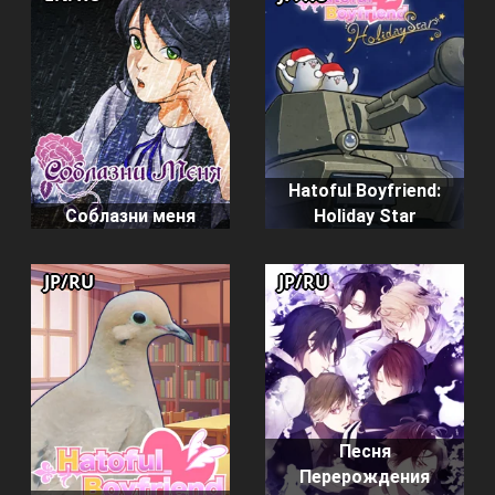
Hatoful Boyfriend:
Соблазни меня
Holiday Star
JP/RU
JP/RU
Песня
Перерождения