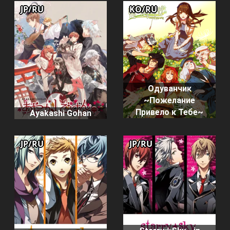
JP/RU
KO/RU
Одуванчик
~Пожелание
Привело к Тебе~
Ayakashi Gohan
JP/RU
JP/RU