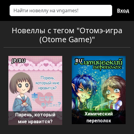
Вход
Новеллы с тегом "Отомэ-игра
(Otome Game)"
JP/RU
RU
Химический
Парень, который
переполох
мне нравится?