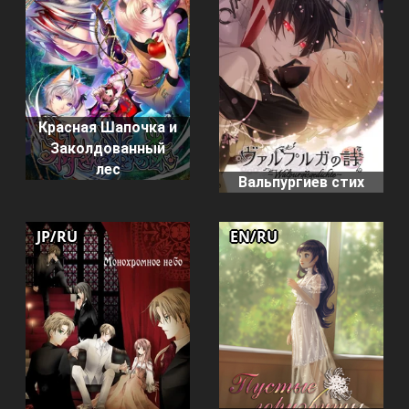
Красная Шапочка и
Заколдованный
лес
Вальпургиев стих
JP/RU
EN/RU