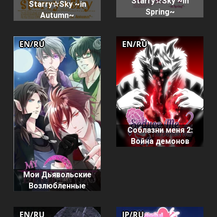
Starry☆Sky ~in
Starry☆Sky ~in
Spring~
Autumn~
EN/RU
EN/RU
Соблазни меня 2:
Война демонов
Мои Дьявольские
Возлюбленные
EN/RU
JP/RU