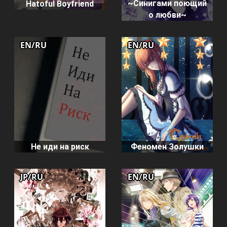
~Синигами поющий
Hatoful Boyfriend
о любви~
EN/RU
EN/RU
Не иди на риск
Феномен Золушки
JP/RU
EN/RU