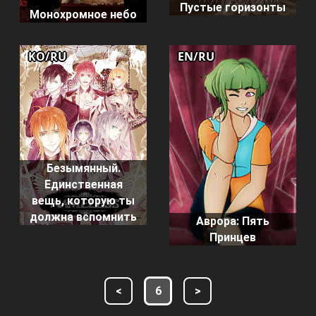
Пустые горизонты
Монохромное небо
KO/RU
EN/RU
Безымянный.
Единственная
вещь, которую ты
должна вспомнить
Аврора: Пять
Принцев
<
6
>