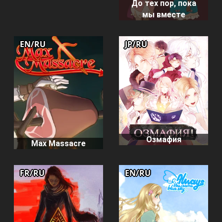
До тех пор, пока
мы вместе
EN/RU
JP/RU
Озмафия
Max Massacre
FR/RU
EN/RU