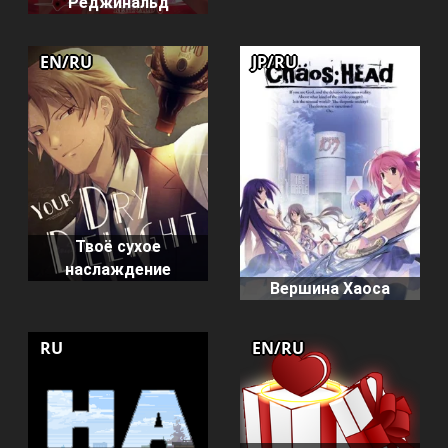
Реджинальд
EN/RU
JP/RU
Твоё сухое
наслаждение
Вершина Хаоса
RU
EN/RU