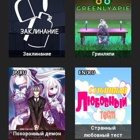
Заклинание
Гринляпи
JP/RU
EN/RU
Странный
Похоронный демон
любовный тест