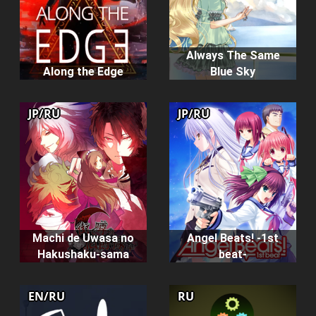
Always The Same
Along the Edge
Blue Sky
JP/RU
JP/RU
Machi de Uwasa no
Angel Beats! -1st
Hakushaku-sama
beat-
EN/RU
RU