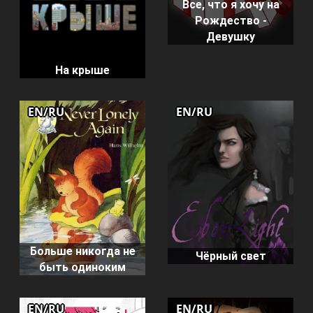
Все, что я хочу на
Рождество -
Девушку
На крыше
EN/RU
EN/RU
Больше никогда не
Чёрный свет
быть одиноким
EN/RU
EN/RU