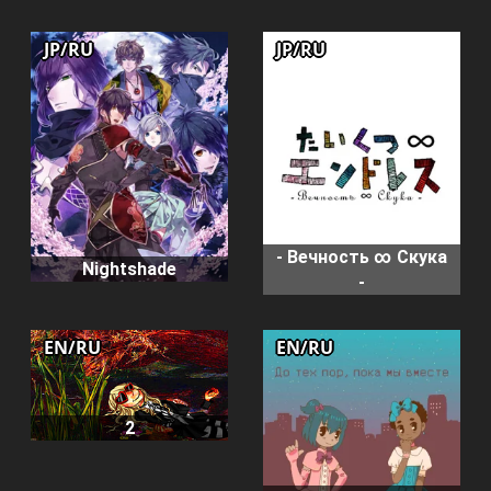
JP/RU
JP/RU
- Вечность ∞ Скука
Nightshade
-
EN/RU
EN/RU
2