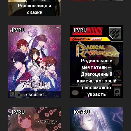
Рассказчица и
сказки
JP/RU
JP/RU
Радикальные
мечтатели —
Драгоценный
камень, который
невозможно
украсть
7'scarlet
JP/RU
KO/RU