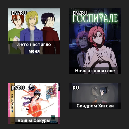
EN/RU
EN/RU
Лето настигло
меня
Ночь в госпитале
JP/RU
RU
Синдром Хигеки
Войны Сакуры