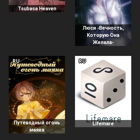
Tsubasa Heaven
Люси -Вечность,
Которую Она
Желала-
RU
RU
Путеводный огонь
Lifemare
маяка