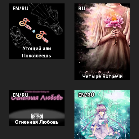
EN/RU
RU
Угощай или
Пожалеешь
Четыре Встречи
EN/RU
EN/RU
Огненная Любовь