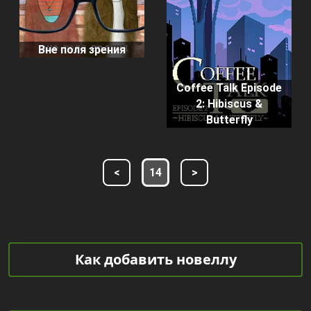
Вне поля зрения
Coffee Talk Episode
2: Hibiscus &
Butterfly
<
14
>
Как добавить новеллу