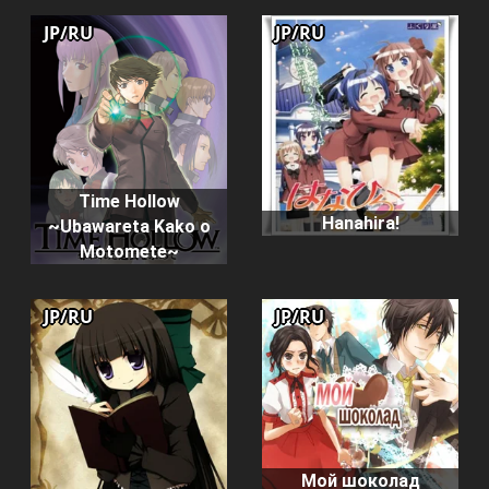
JP/RU
JP/RU
Time Hollow
Hanahira!
~Ubawareta Kako o
Motomete~
JP/RU
JP/RU
Мой шоколад