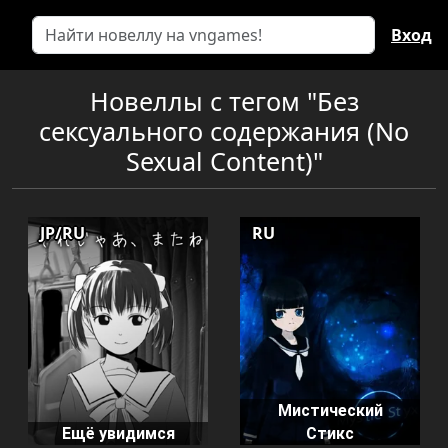
Вход
Новеллы с тегом "Без
сексуального содержания (No
Sexual Content)"
JP/RU
RU
Мистический
Ещё увидимся
Стикс