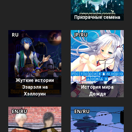
Призрачные семена
RU
JP/RU
Жуткие истории
Эзарэля на
История мира
Хэллоуин
Дождя
EN/RU
EN/RU