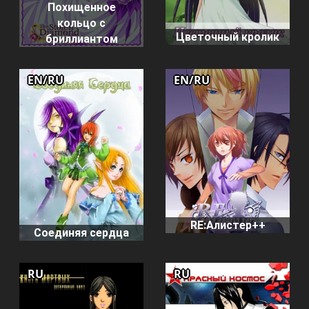
Похищенное
кольцо с
Цветочный кролик
бриллиантом
EN/RU
EN/RU
RE:Алистер++
Соединяя сердца
RU
RU