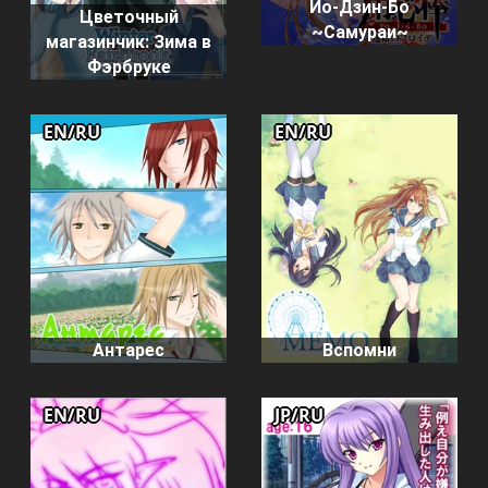
Йо-Дзин-Бо
Цветочный
~Самураи~
магазинчик: Зима в
Фэрбруке
EN/RU
EN/RU
Вспомни
Антарес
EN/RU
JP/RU