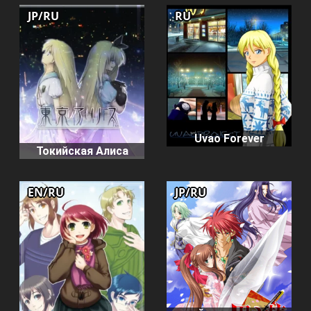
JP/RU
RU
Uvao Forever
Токийская Алиса
EN/RU
JP/RU