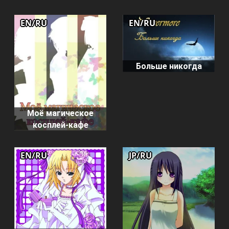
EN/RU
EN/RU
Больше никогда
Моё магическое
косплей-кафе
EN/RU
JP/RU