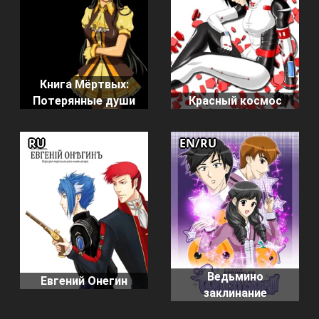
Книга Мёртвых:
Потерянные души
Красный космос
RU
EN/RU
Ведьмино
Евгений Онегин
заклинание