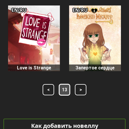
EN/RU
EN/RU
Love is Strange
Запертое сердце
<
13
>
Как добавить новеллу