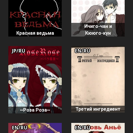
Ичиго-чан и
Красная ведьма
Кююго-кун
JP/RU
EN/RU
Третий ингредиент
~Роза Роза~
EN/RU
EN/RU