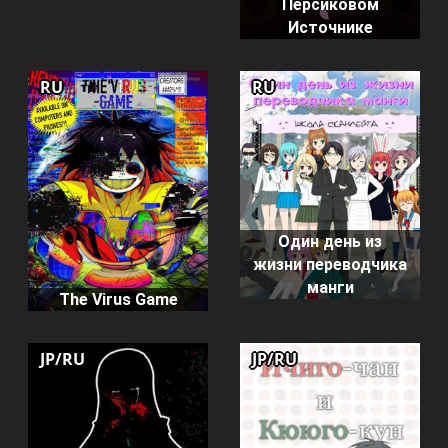
Персиковом
Источнике
RU
RU
Один день из
жизни переводчика
манги
The Virus Game
JP/RU
JP/RU