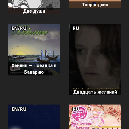
Тааррадхин
Две души
EN/RU
RU
Хейлин — Поездка в
Баварию
Двадцать желаний
EN/RU
RU