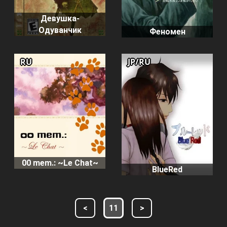
Девушка-
Одуванчик
Феномен
RU
JP/RU
00 mem.: ~Le Chat~
BlueRed
<
11
>