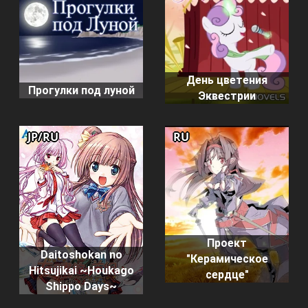
День цветения
Прогулки под луной
Эквестрии
JP/RU
RU
Проект
Daitoshokan no
"Керамическое
Hitsujikai ~Houkago
сердце"
Shippo Days~