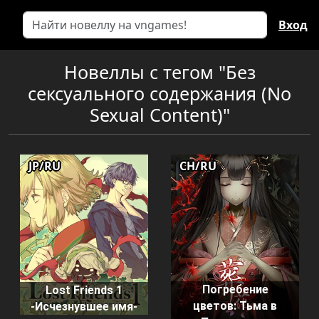
Вход
Новеллы с тегом "Без
сексуального содержания (No
Sexual Content)"
JP/RU
CH/RU
Погребение
Lost Friends 1
цветов: Тьма в
-Исчезнувшее имя-