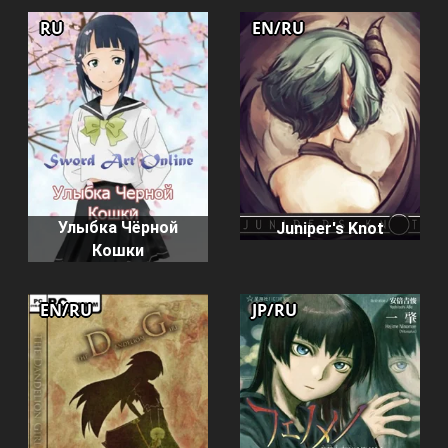
RU
EN/RU
Улыбка Чёрной
Juniper's Knot
Кошки
EN/RU
JP/RU