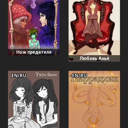
Нож предателя
Любовь Аньё
EN/RU
EN/RU