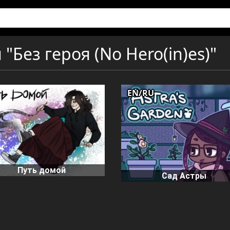
"Без героя (No Hero(in)es)"
EN/RU
Путь домой
Сад Астры