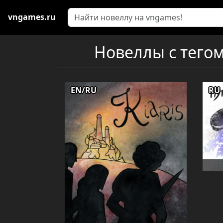
vngames.ru
Новеллы с тегом 
EN/RU
RU