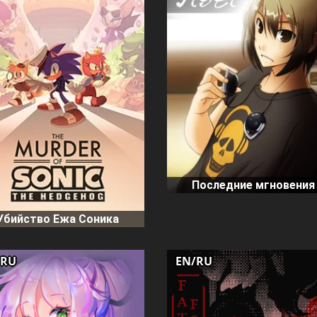
Последние мгновения
Убийство Ежа Соника
/RU
EN/RU