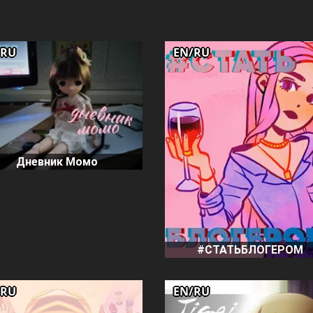
/RU
EN/RU
Дневник Момо
#СТАТЬБЛОГЕРОМ
/RU
EN/RU