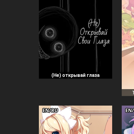
(Не) открывай глаза
EN/RU
EN