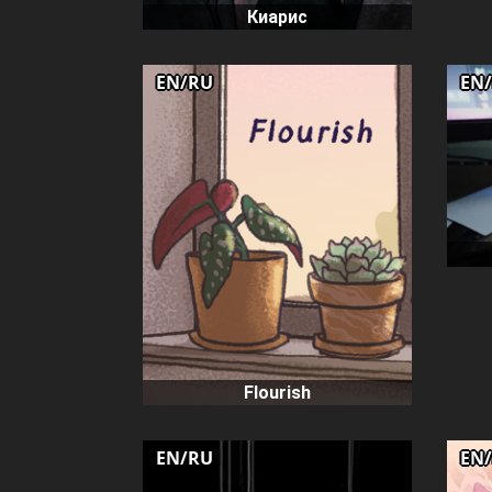
Киарис
EN/RU
EN
Flourish
EN/RU
EN