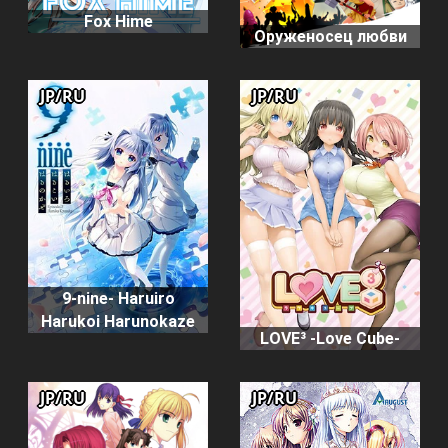
Fox Hime
Оруженосец любви
JP/RU
JP/RU
9-nine- Haruiro
Harukoi Harunokaze
LOVE³ -Love Cube-
JP/RU
JP/RU