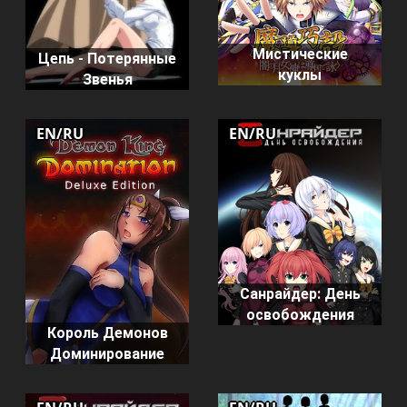
Мистические
Цепь - Потерянные
куклы
Звенья
EN/RU
EN/RU
Санрайдер: День
освобождения
Король Демонов
Доминирование