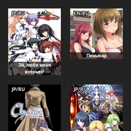
JP/RU
EN/RU
Пеньюар
Эй, люби меня
всерьез!
JP/RU
JP/RU