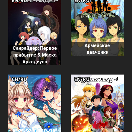
EN/RU
EN/RU
Армейские
Санрайдер: Первое
девчонки
прибытие & Маска
Аркадиуса
CH/RU
EN/RU