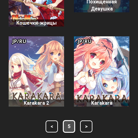
Похищенная
Девушка
Кошечки-жрицы
JP/RU
JP/RU
Karakara 2
Karakara
<
5
>