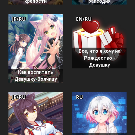
крепости
рапсодия
JP/RU
EN/RU
Все, что я хочу на
Рождество -
Девушку
Как воспитать
Девушку-Волчицу
JP/RU
RU