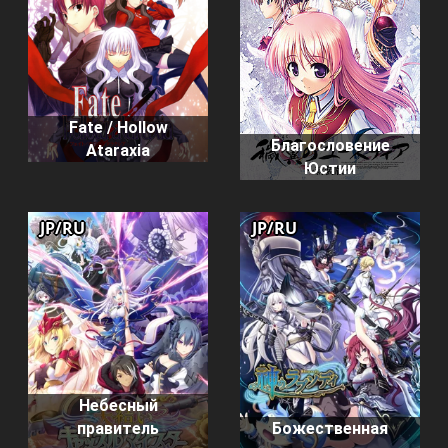
Fate / Hollow
Благословение
Ataraxia
Юстии
JP/RU
JP/RU
Небесный
правитель
Божественная