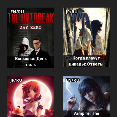
EN/RU
JP/RU
Когда плачут
Вспышка: День
цикады: Ответы
ноль
JP/RU
EN/RU
Vampire: The