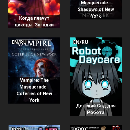
Masquerade -
Shadows of New
York
Когда плачут
цикады. Загадки
EN/RU
EN/RU
Vampire: The
Masquerade -
Coteries of New
York
Детский Сад для
Робота
JP/RU
JP/RU