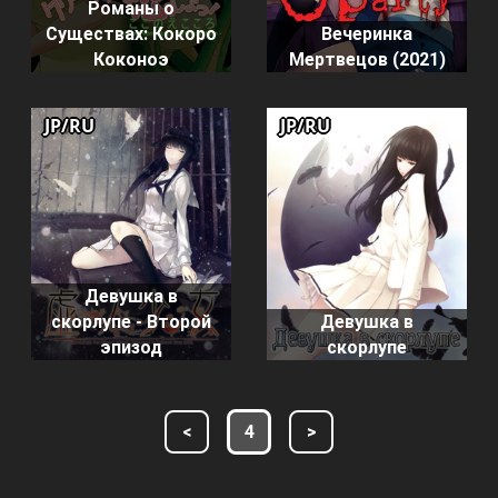
Романы о
Существах: Кокоро
Вечеринка
Коконоэ
Мертвецов (2021)
JP/RU
JP/RU
Девушка в
скорлупе - Второй
Девушка в
эпизод
скорлупе
<
4
>