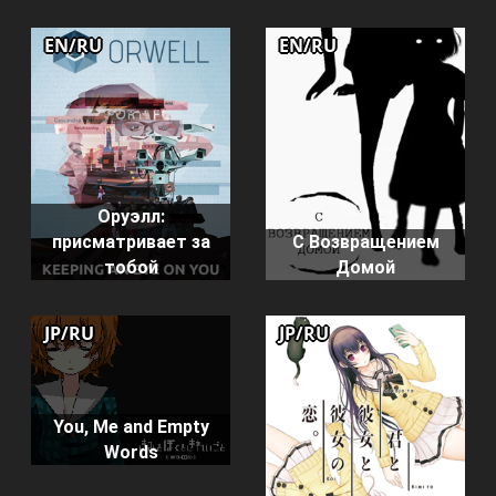
EN/RU
EN/RU
Оруэлл:
присматривает за
С Возвращением
тобой
Домой
JP/RU
JP/RU
You, Me and Empty
Words