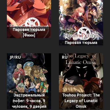
Паровая тюрьма
[Финн]
Паровая тюрьма
JP/RU
RU
Экстремальный
Touhou Project: The
побег: 9 часов, 9
Legacy of Lunatic
человек, 9 дверей
Omsk