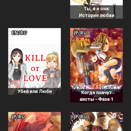
Ты, я и она:
История любви
EN/RU
JP/RU
Убей или Люби
Когда плачут
аисты - Фаза 1
JP/RU
JP/RU