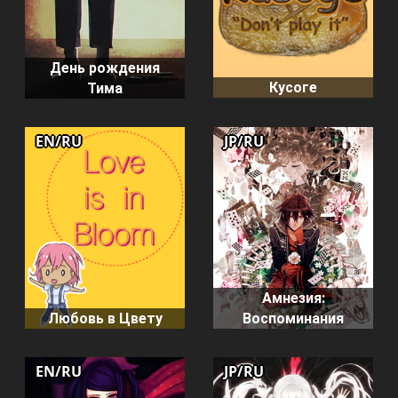
День рождения
Кусоге
Тима
EN/RU
JP/RU
Амнезия:
Любовь в Цвету
Воспоминания
EN/RU
JP/RU