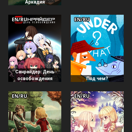
Аркадия
EN/RU
EN/RU
Санрайдер: День
освобождения
Под чем?
EN/RU
EN/RU