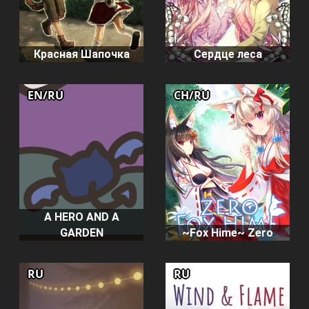
Красная Шапочка
Сердце леса
EN/RU
CH/RU
A HERO AND A
GARDEN
~Fox Hime~ Zero
RU
RU