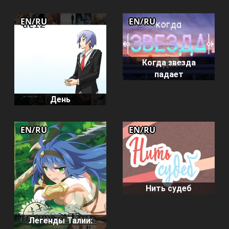
EN/RU
EN/RU
Когда звезда
падает
День
EN/RU
EN/RU
Нить судеб
Легенды Талии: