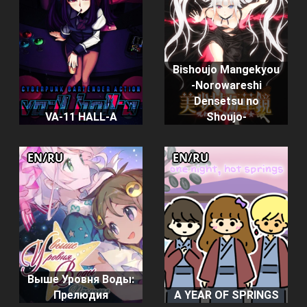
Bishoujo Mangekyou
-Norowareshi
Densetsu no
VA-11 HALL-A
Shoujo-
EN/RU
EN/RU
Выше Уровня Воды:
Прелюдия
A YEAR OF SPRINGS