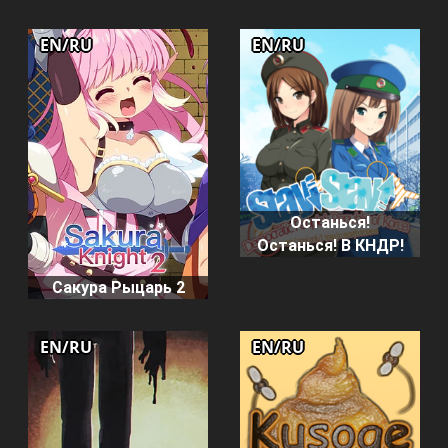
EN/RU
EN/RU
Останься!
Останься! В КНДР!
Сакура Рыцарь 2
EN/RU
EN/RU