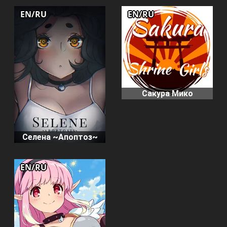
EN/RU
EN/RU
Сакура Мико
Селена ~Апоптоз~
EN/RU