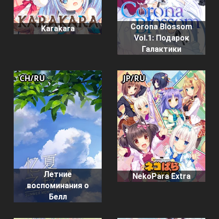
Corona Blossom
Karakara
Vol.1: Подарок
Галактики
CH/RU
JP/RU
Летние
NekoPara Extra
воспоминания о
Белл