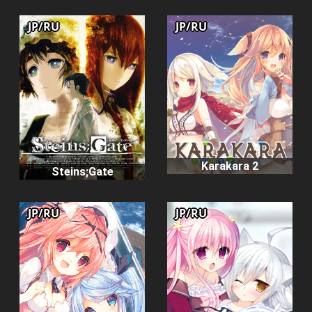
JP/RU
JP/RU
Karakara 2
Steins;Gate
JP/RU
JP/RU