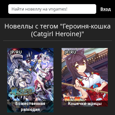
Вход
Новеллы с тегом "Героиня-кошка
(Catgirl Heroine)"
JP/RU
JP/RU
Кошечки-жрицы
Божественная
рапсодия